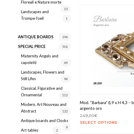
Floreali e Nature morte
13
Landscapes and
Trompe l’oeil
1
ANTIQUE BOARDS
194
SPECIAL PRICE
516
Maternity Angels and
capoletti
49
Landscapes, Flowers and
Still Lifes
94
Classical, Figurative and
Ornamental
112
Mod. “Barbara” (L9 x H 4,3 – b
Modern, Art Nouveau and
argento oro
Abstract
122
249,00
€
Antique boards and Clocks
SELECT OPTIONS
9
Art tables
2