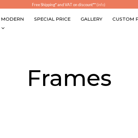
Free Shipping* and VAT on discount**
(info)
MODERN
SPECIAL PRICE
GALLERY
CUSTOM 
Frames