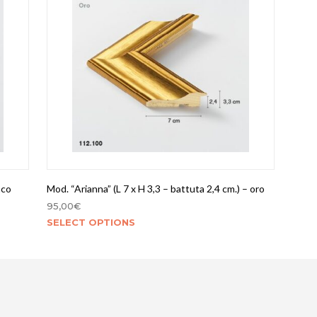
nco
Mod. “Arianna” (L 7 x H 3,3 – battuta 2,4 cm.) – oro
95,00
€
SELECT OPTIONS