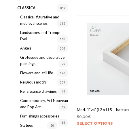
CLASSICAL
852
Ingresso
Classical, figurative and
Living
medieval scenes
135
Sala da bagno
Landscapes and Trompe
l’oeil
163
Sala da pranzo
Angels
106
Salotto
Grotesque and decorative
Studio
paintings
77
Ufficio
Flowers and still life
126
Religious motifs
107
Renaissance drawings
49
Contemporary, Art Nouveau
and Pop Art
69
Mod. “Eva” (L2 x H 5 – battut
Furnishings accessories
50,00
€
14
SELECT OPTIONS
Statues
20