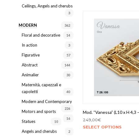
Ceilings, Angels and cherubs
3
MODERN
362
Floral and decorative
14
In action
3
Figurative
57
Abstract
144
Animalier
30
Maternità, capezzali e
capoletti
40
Modern and Contemporary
226
Motors and sports
Mod. “Vanessa” (L10 x H 4,3 –
16
249,00
€
Statues
10
SELECT OPTIONS
Angels and cherubs
2