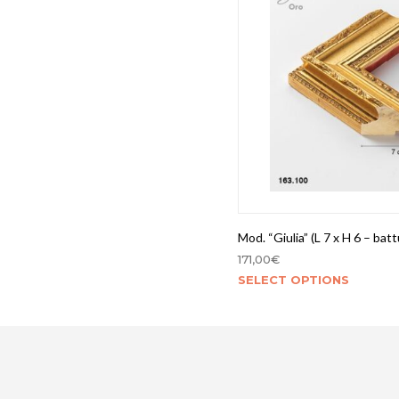
Mod. “Giulia” (L 7 x H 6 – batt
171,00
€
SELECT OPTIONS