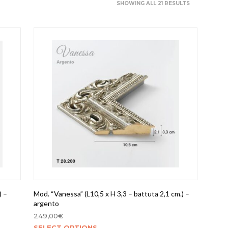
SHOWING ALL 21 RESULTS
T
S
I
N
T
H
E
C
A
R
T
.
) –
Mod. “Vanessa” (L10,5 x H 3,3 – battuta 2,1 cm.) –
argento
249,00
€
SELECT OPTIONS