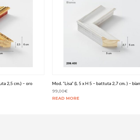
uta 2,5 cm.) – oro
Mod. “Lisa” (L 5 x H 5 – battuta 2,7 cm. ) – bia
99,00
€
READ MORE