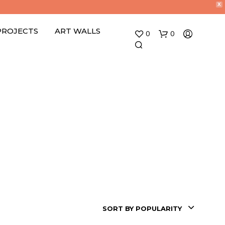
X
PROJECTS
ART WALLS
0
0
N
O
P
R
O
D
SORT BY POPULARITY
U
C