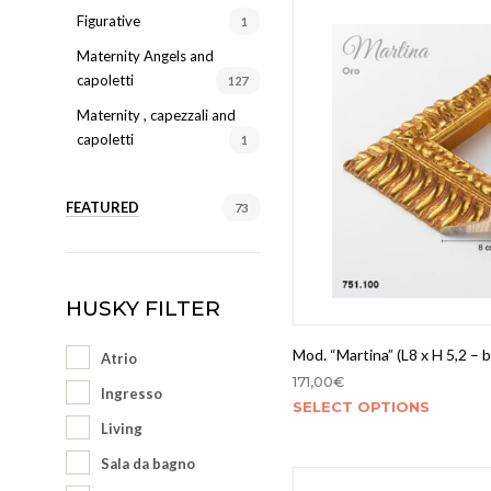
Figurative
1
Maternity Angels and
capoletti
127
Maternity , capezzali and
capoletti
1
FEATURED
73
HUSKY FILTER
Mod. “Martina” (L8 x H 5,2 – b
Atrio
171,00
€
Ingresso
SELECT OPTIONS
Living
Sala da bagno