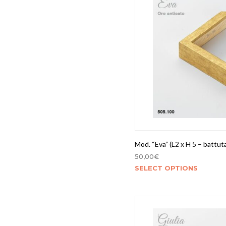
Mod. “Eva” (L2 x H 5 – battuta
50,00
€
SELECT OPTIONS