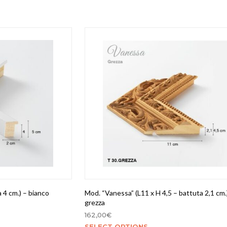
a 4 cm.) – bianco
Mod. “Vanessa” (L11 x H 4,5 – battuta 2,1 cm.
grezza
162,00
€
SELECT OPTIONS