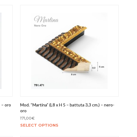
 – oro
Mod. “Martina” (L8 x H 5 – battuta 3,3 cm.) – nero-
oro
171,00
€
SELECT OPTIONS